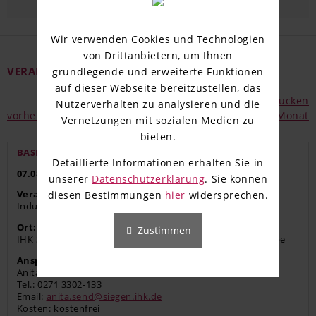
Wir verwenden Cookies und Technologien
von Drittanbietern, um Ihnen
VERANSTALTUNGEN IM AUGUST 2026
grundlegende und erweiterte Funktionen
auf dieser Webseite bereitzustellen, das
Drucken
Nutzerverhalten zu analysieren und die
vorheriger Monat
nächster Monat
Vernetzungen mit sozialen Medien zu
bieten.
BASISSEMINAR EXISTENZGRÜNDUNG IN OLPE
Detaillierte Informationen erhalten Sie in
07.08.2026
- 09:00 - 13:30 Uhr
unserer
Datenschutzerklärung
. Sie können
Veranstalter:
diesen Bestimmungen
hier
widersprechen.
Industrie- und Handelskammer Siegen
Ort:
Zustimmen
IHK Siegen, Geschäftsstelle Olpe, In der Trift 11, 57462 Olpe
Ansprechpartner:
Anita Send
Tel.: 0271 3302-133
Email:
anita.send@siegen.ihk.de
Kosten: kostenfrei