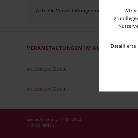
Aktuelle Veranstaltungen und Seminare des
Wir v
grundlegen
Nutzerve
Detailliert
VERANSTALTUNGEN IM AUGUST 2024
vorheriger Monat
vorheriger Monat
Letzte Änderung: 14.04.2022
© 2020 RENEX